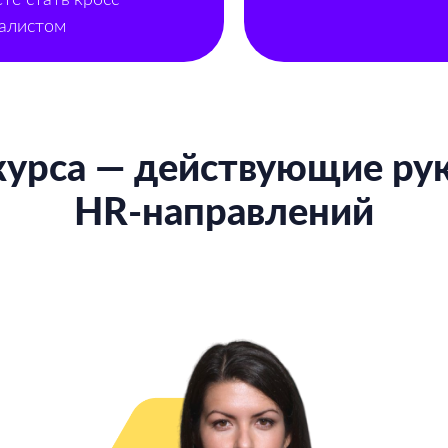
алистом
курса — действующие ру
HR-направлений