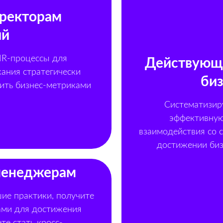
иректорам
ий
HR-процессы для
Действующ
ания стратегически
би
ить бизнес-метриками
Систематизиру
эффективную
взаимодействия со 
достижении биз
менеджерам
шие практики, получите
ами для достижения
те стать кросс-