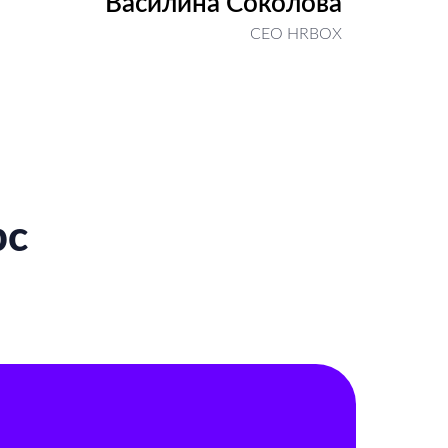
Василина Соколова
CEO HRBOX
рс